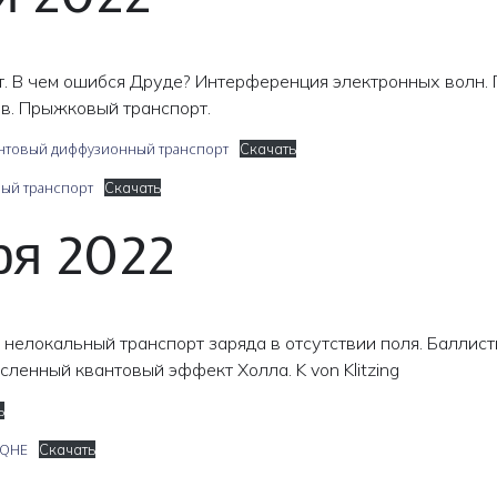
 В чем ошибся Друде? Интерференция электронных волн.
ов. Прыжковый транспорт.
вантовый диффузионный транспорт
Скачать
вый транспорт
Скачать
ря 2022
 нелокальный транспорт заряда в отсутствии поля. Баллис
сленный квантовый эффект Холла. K von Klitzing
ь
 QHE
Скачать