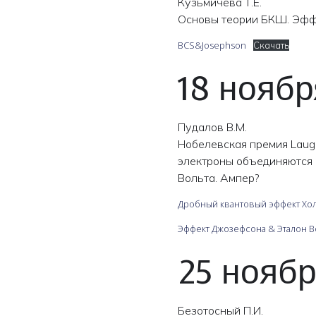
Кузьмичёва Т.Е.
Основы теории БКШ. Эфф
BCS&Josephson
Скачать
18 ноябр
Пудалов В.М.
Нобелевская премия Laug
электроны объединяются 
Вольта. Ампер?
Дробный квантовый эффект Хо
Эффект Джозефсона & Эталон В
25 ноябр
Безотосный П.И.