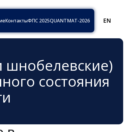
EN
ие
Контакты
ФПС 2025
QUANTMAT-2026
и шнобелевские)
нного состояния
ти