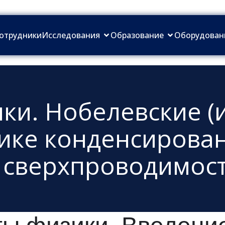
отрудники
Исследования
Образование
Оборудован
ки. Нобелевские (
ике конденсирова
 сверхпроводимос