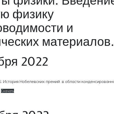
ты физики. Введени
ую физику
оводимости и
ических материалов.
бря 2022
. История Нобелевских премий в области конденсированно
Скачать