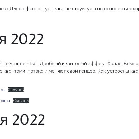
ект Джозефсона. Туннельные структуры на основе сверх
я 2022
hlin-Stormer-Tsui. Дробный квантовый эффект Холла. Комп
с квантами потока и меняют свой гендер. Как устроены кв
лла
Скачать
ольта
Скачать
я 2022