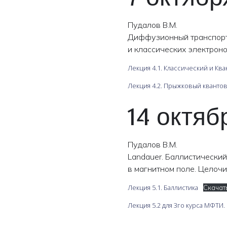
Пудалов В.М.
Диффузионный транспорт.
и классических электрон
Лекция 4.1. Классический и К
Лекция 4.2. Прыжковый кванто
14 октяб
Пудалов В.М.
Landauer. Баллистический
в магнитном поле. Целочи
Лекция 5.1. Баллистика
Скачат
Лекция 5.2 для 3го курса МФТИ.