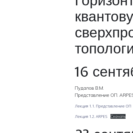
Горизон
квантов
сверхпр
тополог
16 сентя
Пудалов В.М.
Представление ОП. ARPES
Лекция 1.1. Представление ОП
Лекция 1.2. ARPES
Скачать