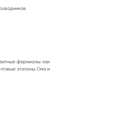
проводников
озитные фермионы: как
антовые эталоны Ома и