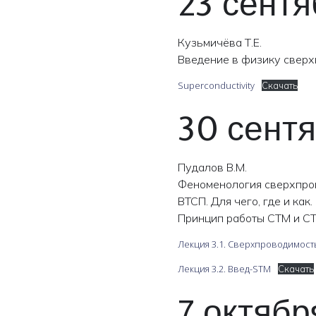
23 сентя
Кузьмичёва Т.Е.
Введение в физику сверх
Superconductivity
Скачать
30 сент
Пудалов В.М.
Феноменология сверхпров
ВТСП. Для чего, где и как
Принцип работы СТМ и СТ
Лекция 3.1. Сверхпроводимость
Лекция 3.2. Введ-STM
Скачать
7 октябр