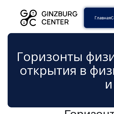
Главная
С
Горизонты физи
открытия в физ
и