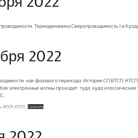
бря 2022
проводимости. Термодинамика.Сверхпроводимость I и II ро
ября 2022
одимости как фазового перехода. История СП,ВТСП, КТСП.
. Как электронные волны проходят туда, куда классические 
С.
. ВТСП. КТСП
Скачать
я 2022