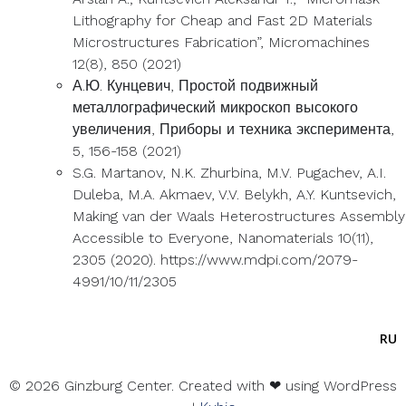
Lithography for Cheap and Fast 2D Materials
Microstructures Fabrication”, Micromachines
12(8), 850 (2021)
А.Ю. Кунцевич, Простой подвижный
металлографический микроскоп высокого
увеличения, Приборы и техника эксперимента,
5, 156-158 (2021)
S.G. Martanov, N.K. Zhurbina, M.V. Pugachev, A.I.
Duleba, M.A. Akmaev, V.V. Belykh, A.Y. Kuntsevich,
Making van der Waals Heterostructures Assembly
Accessible to Everyone, Nanomaterials 10(11),
2305 (2020). https://www.mdpi.com/2079-
4991/10/11/2305
RU
© 2026 Ginzburg Center. Created with ❤ using WordPress