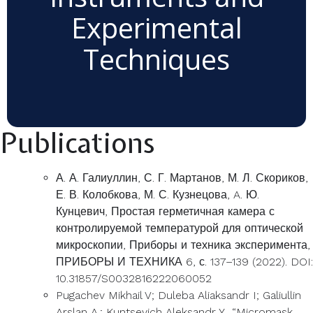
Experimental
Techniques
Publications
А. А. Галиуллин, С. Г. Мартанов, М. Л. Скориков,
Е. В. Колобкова, М. С. Кузнецова, A. Ю.
Кунцевич, Простая герметичная камера с
контролируемой температурой для оптической
микроскопии, Приборы и техника эксперимента,
ПРИБОРЫ И ТЕХНИКА 6, с. 137–139 (2022). DOI:
10.31857/S0032816222060052
Pugachev Mikhail V; Duleba Aliaksandr I; Galiullin
Arslan A.; Kuntsevich Aleksandr Y., “Micromask